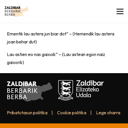
Ementik lau astera jun biar dot” – (Hemendik lau astera
joan behar dut)
Lau astien eo nas gaixoik” – (Lau astean egon naiz
gaixorik)
Pribatutasun politika
|
Cookie politika
|
Lege oharra