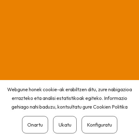
Webgune honek cookie-ak erabiltzen ditu, zure nabigazioa
errazteko eta analisi estatistikoak egiteko. Informazio
gehiago nahi baduzu, kontsultatu gure
Cookien Politika
Onartu
Ukatu
Konfiguratu