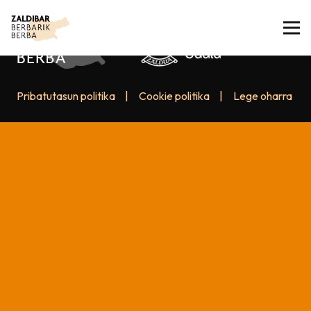
Pribatutasun politika
|
Cookie politika
|
Lege oharra