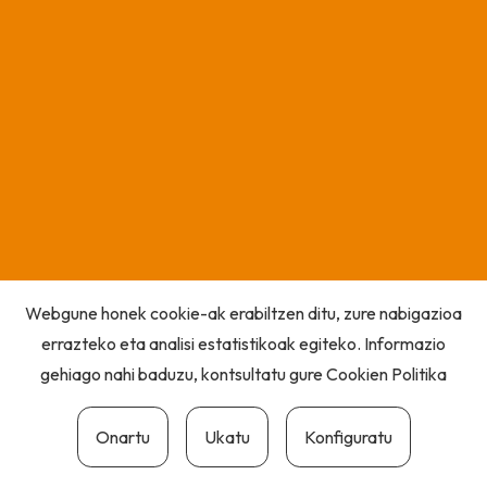
Webgune honek cookie-ak erabiltzen ditu, zure nabigazioa
errazteko eta analisi estatistikoak egiteko. Informazio
gehiago nahi baduzu, kontsultatu gure
Cookien Politika
Onartu
Ukatu
Konfiguratu