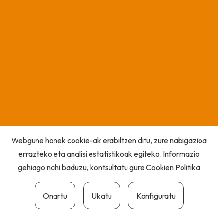
Webgune honek cookie-ak erabiltzen ditu, zure nabigazioa
errazteko eta analisi estatistikoak egiteko. Informazio
gehiago nahi baduzu, kontsultatu gure
Cookien Politika
Onartu
Ukatu
Konfiguratu