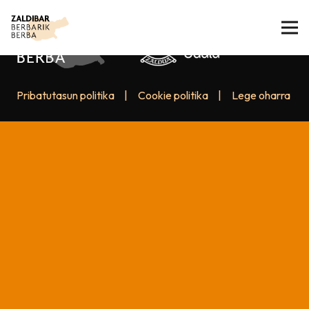
Pribatutasun politika
|
Cookie politika
|
Lege oharra