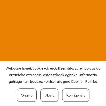
Webgune honek cookie-ak erabiltzen ditu, zure nabigazioa
errazteko eta analisi estatistikoak egiteko. Informazio
gehiago nahi baduzu, kontsultatu gure
Cookien Politika
Onartu
Ukatu
Konfiguratu