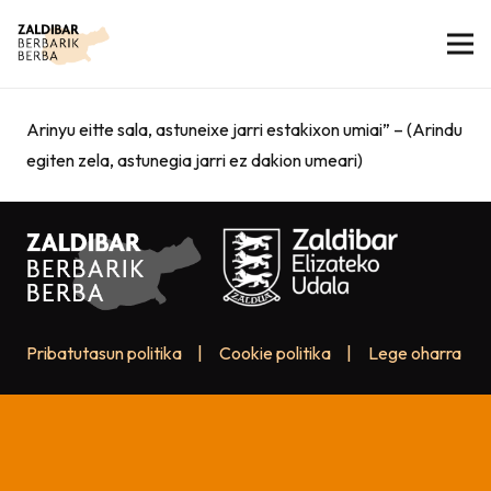
Arinyu eitte sala, astuneixe jarri estakixon umiai” – (Arindu
egiten zela, astunegia jarri ez dakion umeari)
Pribatutasun politika
|
Cookie politika
|
Lege oharra