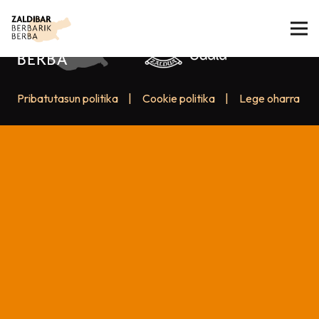
Pribatutasun politika
|
Cookie politika
|
Lege oharra