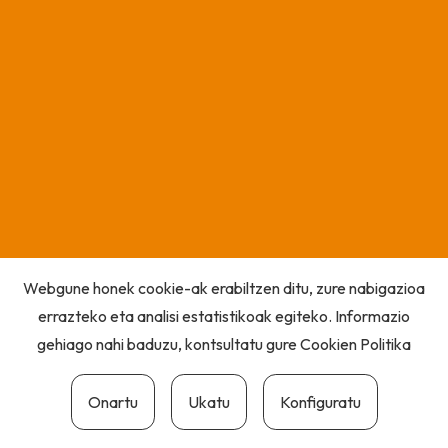
Webgune honek cookie-ak erabiltzen ditu, zure nabigazioa
errazteko eta analisi estatistikoak egiteko. Informazio
gehiago nahi baduzu, kontsultatu gure
Cookien Politika
Onartu
Ukatu
Konfiguratu