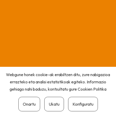
Webgune honek cookie-ak erabiltzen ditu, zure nabigazioa
errazteko eta analisi estatistikoak egiteko. Informazio
gehiago nahi baduzu, kontsultatu gure
Cookien Politika
Onartu
Ukatu
Konfiguratu