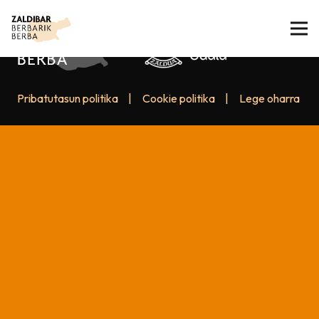
Pribatutasun politika
|
Cookie politika
|
Lege oharra