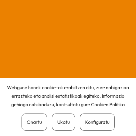
Webgune honek cookie-ak erabiltzen ditu, zure nabigazioa
errazteko eta analisi estatistikoak egiteko. Informazio
gehiago nahi baduzu, kontsultatu gure
Cookien Politika
Onartu
Ukatu
Konfiguratu