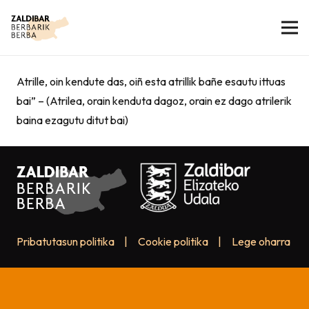
Atrille, oin kendute das, oiñ esta atrillik bañe esautu ittuas
bai” – (Atrilea, orain kenduta dagoz, orain ez dago atrilerik
baina ezagutu ditut bai)
Pribatutasun politika
|
Cookie politika
|
Lege oharra