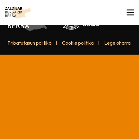
Pribatutasun politika
|
Cookie politika
|
Lege oharra