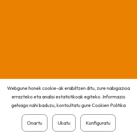
Webgune honek cookie-ak erabiltzen ditu, zure nabigazioa
errazteko eta analisi estatistikoak egiteko. Informazio
gehiago nahi baduzu, kontsultatu gure
Cookien Politika
Onartu
Ukatu
Konfiguratu