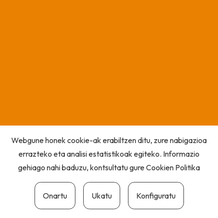
Webgune honek cookie-ak erabiltzen ditu, zure nabigazioa
errazteko eta analisi estatistikoak egiteko. Informazio
gehiago nahi baduzu, kontsultatu gure
Cookien Politika
Onartu
Ukatu
Konfiguratu