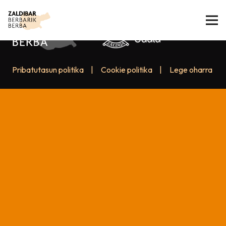
Pribatutasun politika
|
Cookie politika
|
Lege oharra