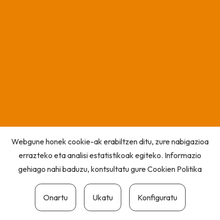
Webgune honek cookie-ak erabiltzen ditu, zure nabigazioa
errazteko eta analisi estatistikoak egiteko. Informazio
gehiago nahi baduzu, kontsultatu gure
Cookien Politika
Onartu
Ukatu
Konfiguratu