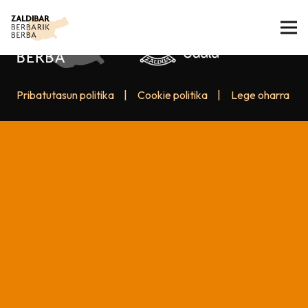
Pribatutasun politika
|
Cookie politika
|
Lege oharra