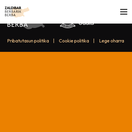
Pribatutasun politika
|
Cookie politika
|
Lege oharra