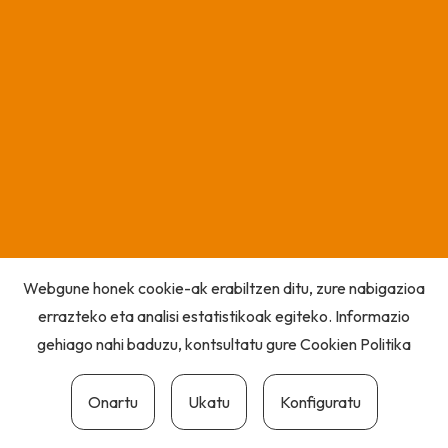
Webgune honek cookie-ak erabiltzen ditu, zure nabigazioa
errazteko eta analisi estatistikoak egiteko. Informazio
gehiago nahi baduzu, kontsultatu gure
Cookien Politika
Onartu
Ukatu
Konfiguratu