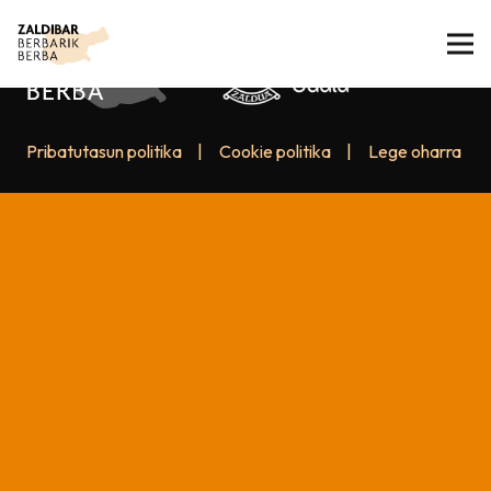
Pribatutasun politika
|
Cookie politika
|
Lege oharra