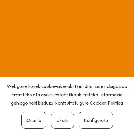
Webgune honek cookie-ak erabiltzen ditu, zure nabigazioa
errazteko eta analisi estatistikoak egiteko. Informazio
gehiago nahi baduzu, kontsultatu gure
Cookien Politika
Onartu
Ukatu
Konfiguratu