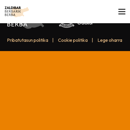
Pribatutasun politika
|
Cookie politika
|
Lege oharra