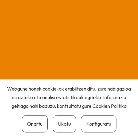
Webgune honek cookie-ak erabiltzen ditu, zure nabigazioa
errazteko eta analisi estatistikoak egiteko. Informazio
gehiago nahi baduzu, kontsultatu gure
Cookien Politika
Onartu
Ukatu
Konfiguratu