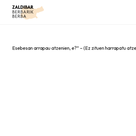
Esebesan arrapau atzenien, e?” – (Ez zituen harrapatu atz