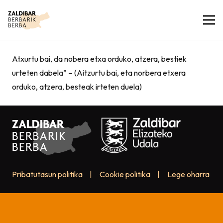
Atxurtu bai, da nobera etxa orduko, atzera, bestiek
urteten dabela” – (Aitzurtu bai, eta norbera etxera
orduko, atzera, besteak irteten duela)
Pribatutasun politika
|
Cookie politika
|
Lege oharra