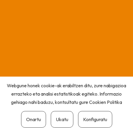
Webgune honek cookie-ak erabiltzen ditu, zure nabigazioa
errazteko eta analisi estatistikoak egiteko. Informazio
gehiago nahi baduzu, kontsultatu gure
Cookien Politika
Onartu
Ukatu
Konfiguratu