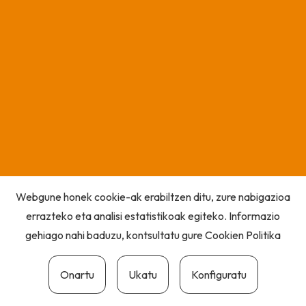
Webgune honek cookie-ak erabiltzen ditu, zure nabigazioa
errazteko eta analisi estatistikoak egiteko. Informazio
gehiago nahi baduzu, kontsultatu gure
Cookien Politika
Onartu
Ukatu
Konfiguratu