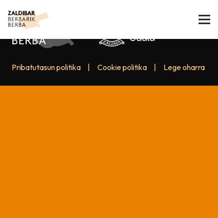
Pribatutasun politika
|
Cookie politika
|
Lege oharra