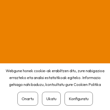
Webgune honek cookie-ak erabiltzen ditu, zure nabigazioa
errazteko eta analisi estatistikoak egiteko. Informazio
gehiago nahi baduzu, kontsultatu gure
Cookien Politika
Onartu
Ukatu
Konfiguratu