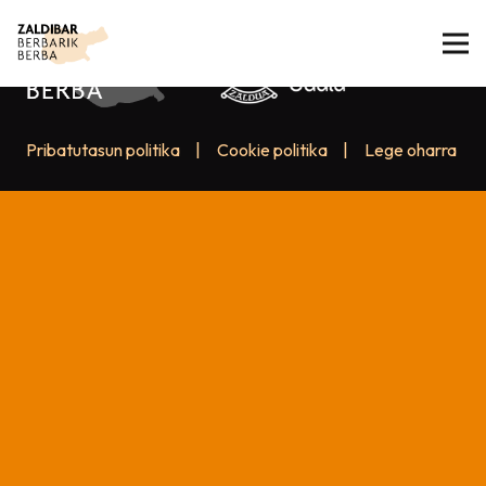
Pribatutasun politika
|
Cookie politika
|
Lege oharra