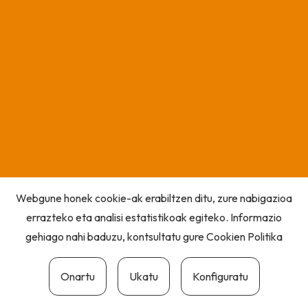
Webgune honek cookie-ak erabiltzen ditu, zure nabigazioa
errazteko eta analisi estatistikoak egiteko. Informazio
gehiago nahi baduzu, kontsultatu gure
Cookien Politika
Onartu
Ukatu
Konfiguratu