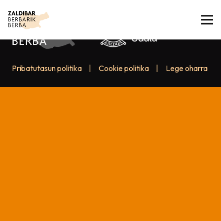
Pribatutasun politika
|
Cookie politika
|
Lege oharra