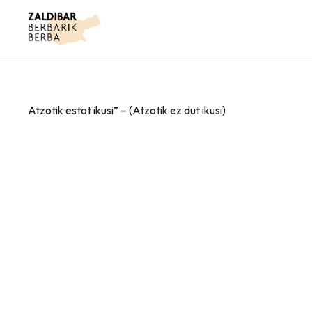
Atzotik estot ikusi” – (Atzotik ez dut ikusi)