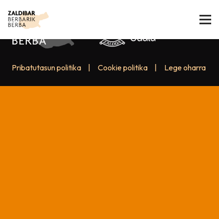
Pribatutasun politika
|
Cookie politika
|
Lege oharra