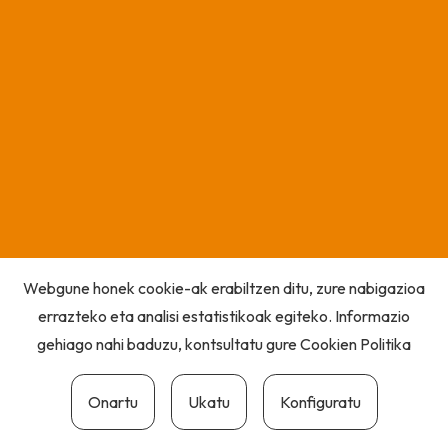
Webgune honek cookie-ak erabiltzen ditu, zure nabigazioa
errazteko eta analisi estatistikoak egiteko. Informazio
gehiago nahi baduzu, kontsultatu gure
Cookien Politika
Onartu
Ukatu
Konfiguratu