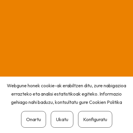
Webgune honek cookie-ak erabiltzen ditu, zure nabigazioa
errazteko eta analisi estatistikoak egiteko. Informazio
gehiago nahi baduzu, kontsultatu gure
Cookien Politika
Onartu
Ukatu
Konfiguratu