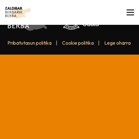
Pribatutasun politika
|
Cookie politika
|
Lege oharra