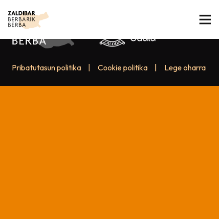
Pribatutasun politika
|
Cookie politika
|
Lege oharra