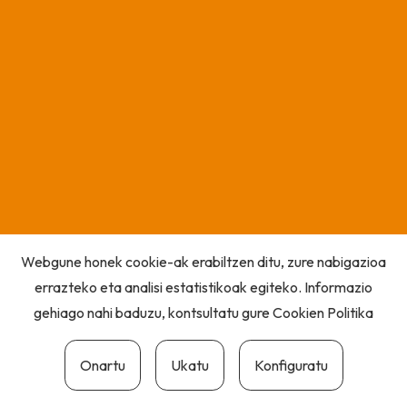
Webgune honek cookie-ak erabiltzen ditu, zure nabigazioa
errazteko eta analisi estatistikoak egiteko. Informazio
gehiago nahi baduzu, kontsultatu gure
Cookien Politika
Onartu
Ukatu
Konfiguratu