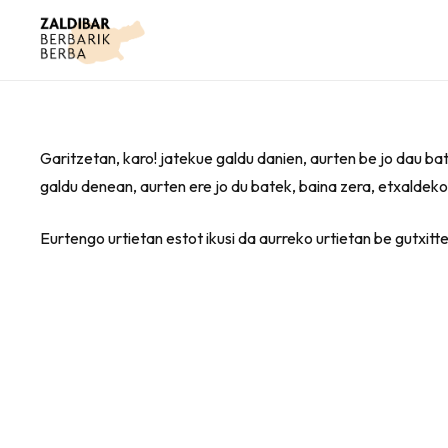
Garitzetan, karo! jatekue galdu danien, aurten be jo dau bat
galdu denean, aurten ere jo du batek, baina zera, etxaldek
Eurtengo urtietan estot ikusi da aurreko urtietan be gutxitt