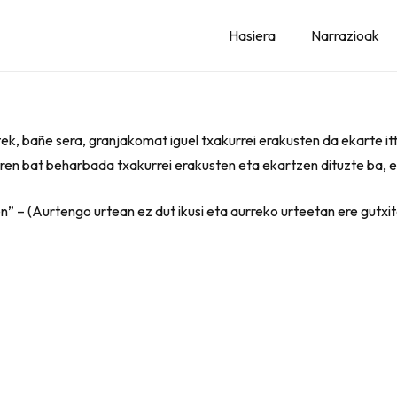
Hasiera
Narrazioak
ek, bañe sera, granjakomat iguel txakurrei erakusten da ekarte itt
oren bat beharbada txakurrei erakusten eta ekartzen dituzte ba,
en” – (Aurtengo urtean ez dut ikusi eta aurreko urteetan ere gutxi