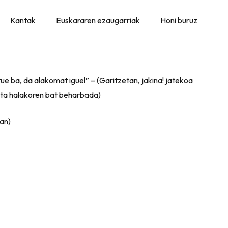
Kantak
Euskararen ezaugarriak
Honi buruz
ue ba, da alakomat iguel” – (Garitzetan, jakina! jatekoa
 eta halakoren bat beharbada)
tan)