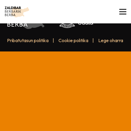
Pribatutasun politika
|
Cookie politika
|
Lege oharra