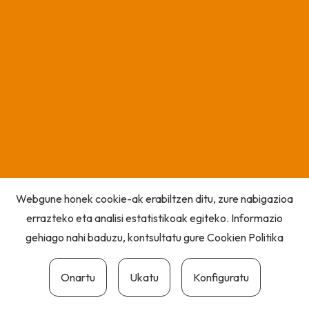
Webgune honek cookie-ak erabiltzen ditu, zure nabigazioa
errazteko eta analisi estatistikoak egiteko. Informazio
gehiago nahi baduzu, kontsultatu gure
Cookien Politika
Onartu
Ukatu
Konfiguratu