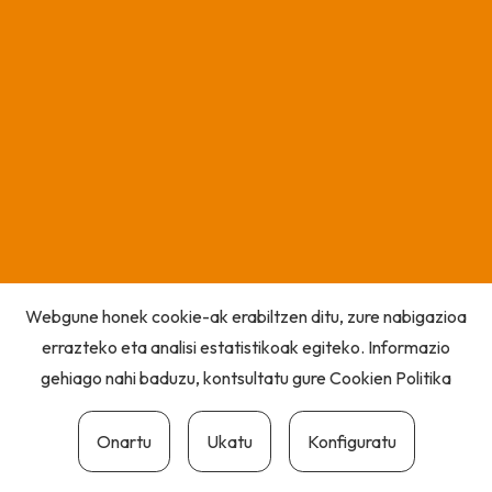
Webgune honek cookie-ak erabiltzen ditu, zure nabigazioa
errazteko eta analisi estatistikoak egiteko. Informazio
gehiago nahi baduzu, kontsultatu gure
Cookien Politika
Onartu
Ukatu
Konfiguratu