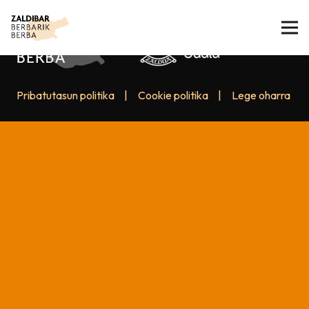
Pribatutasun politika
|
Cookie politika
|
Lege oharra