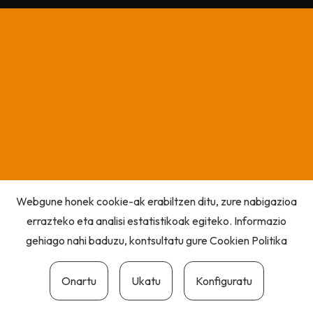
Webgune honek cookie-ak erabiltzen ditu, zure nabigazioa
errazteko eta analisi estatistikoak egiteko. Informazio
gehiago nahi baduzu, kontsultatu gure
Cookien Politika
Onartu
Ukatu
Konfiguratu