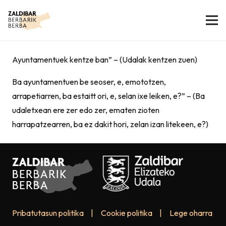
Ayuntamentuek kentze ban” – (Udalak kentzen zuen)
Ba ayuntamentuen be seoser, e, emototzen,
arrapetiarren, ba estaitt ori, e, selan ixe leiken, e?” – (Ba
udaletxean ere zer edo zer, ematen zioten
harrapatzearren, ba ez dakit hori, zelan izan litekeen, e?)
Pribatutasun politika
|
Cookie politika
|
Lege oharra