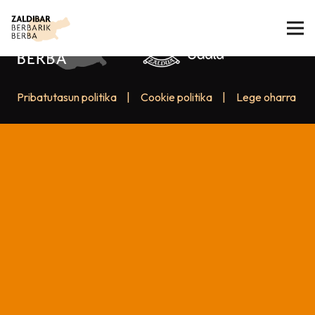
Pribatutasun politika
|
Cookie politika
|
Lege oharra