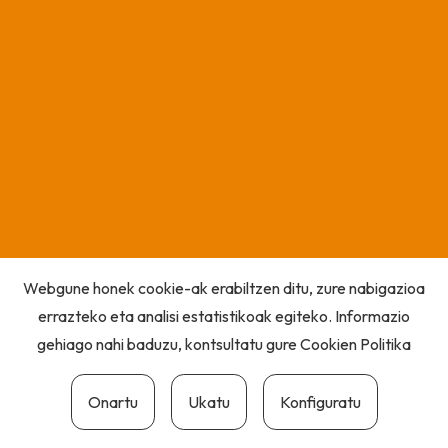
Webgune honek cookie-ak erabiltzen ditu, zure nabigazioa
errazteko eta analisi estatistikoak egiteko. Informazio
gehiago nahi baduzu, kontsultatu gure
Cookien Politika
Onartu
Ukatu
Konfiguratu