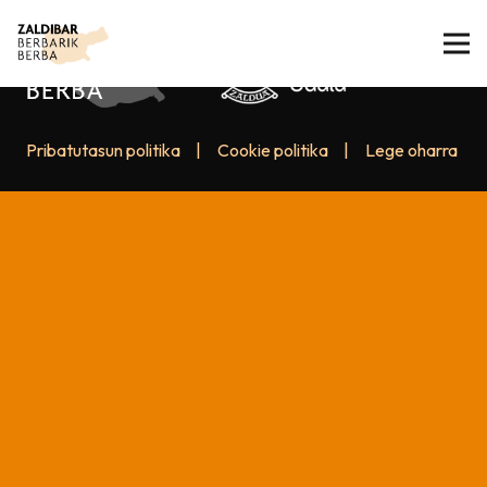
Pribatutasun politika
|
Cookie politika
|
Lege oharra