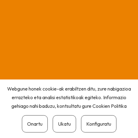
Webgune honek cookie-ak erabiltzen ditu, zure nabigazioa
errazteko eta analisi estatistikoak egiteko. Informazio
gehiago nahi baduzu, kontsultatu gure
Cookien Politika
Onartu
Ukatu
Konfiguratu