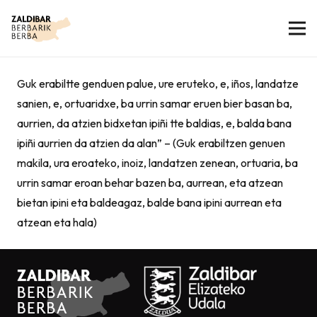
Guk erabiltte genduen palue, ure eruteko, e, iños, landatze
sanien, e, ortuaridxe, ba urrin samar eruen bier basan ba,
aurrien, da atzien bidxetan ipiñi tte baldias, e, balda bana
ipiñi aurrien da atzien da alan” – (Guk erabiltzen genuen
makila, ura eroateko, inoiz, landatzen zenean, ortuaria, ba
urrin samar eroan behar bazen ba, aurrean, eta atzean
bietan ipini eta baldeagaz, balde bana ipini aurrean eta
atzean eta hala)