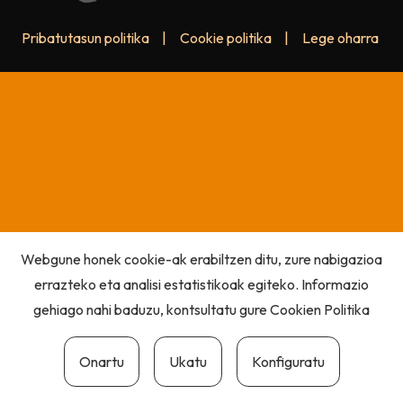
Pribatutasun politika
|
Cookie politika
|
Lege oharra
Webgune honek cookie-ak erabiltzen ditu, zure nabigazioa
errazteko eta analisi estatistikoak egiteko. Informazio
gehiago nahi baduzu, kontsultatu gure
Cookien Politika
Onartu
Ukatu
Konfiguratu