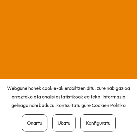
Webgune honek cookie-ak erabiltzen ditu, zure nabigazioa
errazteko eta analisi estatistikoak egiteko. Informazio
gehiago nahi baduzu, kontsultatu gure
Cookien Politika
Onartu
Ukatu
Konfiguratu