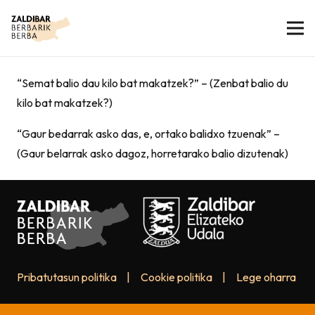
“Semat balio dau kilo bat makatzek?” – (Zenbat balio du
kilo bat makatzek?)
“Gaur bedarrak asko das, e, ortako balidxo tzuenak” –
(Gaur belarrak asko dagoz, horretarako balio dizutenak)
Pribatutasun politika
|
Cookie politika
|
Lege oharra