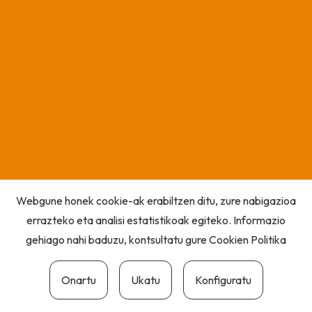
Webgune honek cookie-ak erabiltzen ditu, zure nabigazioa
errazteko eta analisi estatistikoak egiteko. Informazio
gehiago nahi baduzu, kontsultatu gure
Cookien Politika
Onartu
Ukatu
Konfiguratu