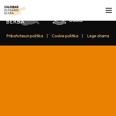
Pribatutasun politika
|
Cookie politika
|
Lege oharra