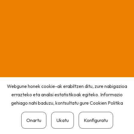
Webgune honek cookie-ak erabiltzen ditu, zure nabigazioa
errazteko eta analisi estatistikoak egiteko. Informazio
gehiago nahi baduzu, kontsultatu gure
Cookien Politika
Onartu
Ukatu
Konfiguratu