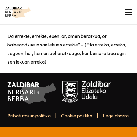
Da errekie, errekie, euen, or, amen beratxua, or
balnearidxue in san lekuen errekie” – (Eta erreka, erreka,
zegoen, hor, hemen beheratxoago, hor bainu-etxea egin
zen lekuan erreka)
Pribatutasun politika
|
Cookie politika
|
Lege oharra