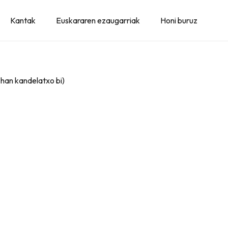
Kantak
Euskararen ezaugarriak
Honi buruz
 han kandelatxo bi)