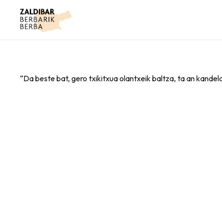
“Da beste bat, gero txikitxua olantxeik baltza, ta an kandel