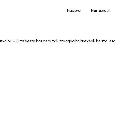
Hasiera
Narrazioak
atxo bi” – (Eta beste bat gero txikitxoagoa holantxerik beltza, eta