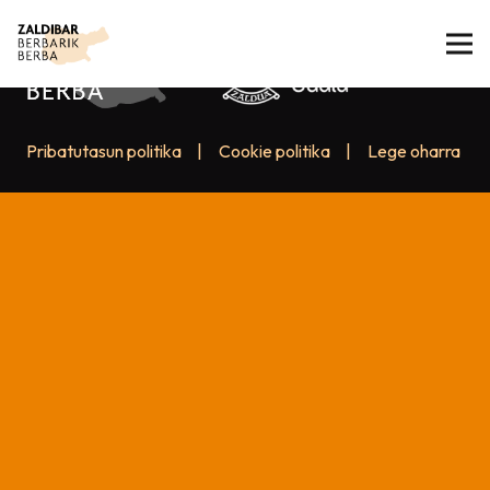
Pribatutasun politika
|
Cookie politika
|
Lege oharra