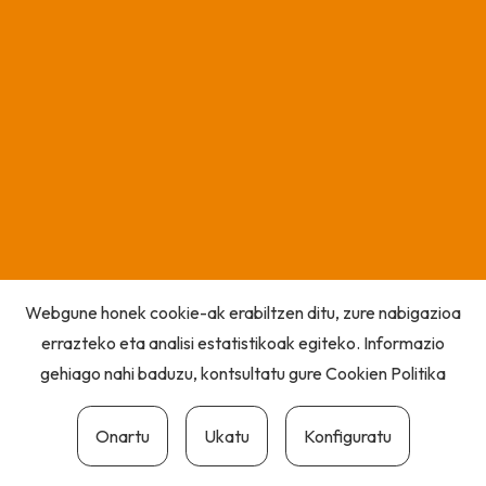
Webgune honek cookie-ak erabiltzen ditu, zure nabigazioa
errazteko eta analisi estatistikoak egiteko. Informazio
gehiago nahi baduzu, kontsultatu gure
Cookien Politika
Onartu
Ukatu
Konfiguratu