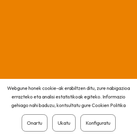
Webgune honek cookie-ak erabiltzen ditu, zure nabigazioa
errazteko eta analisi estatistikoak egiteko. Informazio
gehiago nahi baduzu, kontsultatu gure
Cookien Politika
Onartu
Ukatu
Konfiguratu