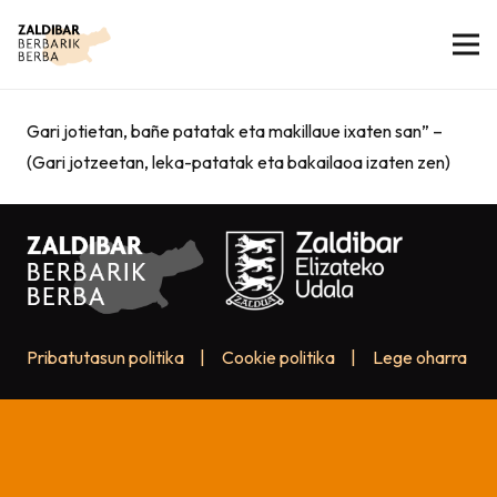
Gari jotietan, bañe patatak eta makillaue ixaten san” –
(Gari jotzeetan, leka-patatak eta bakailaoa izaten zen)
Pribatutasun politika
|
Cookie politika
|
Lege oharra