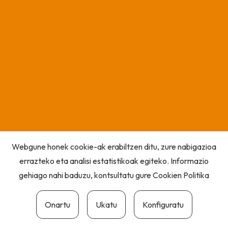
Webgune honek cookie-ak erabiltzen ditu, zure nabigazioa
errazteko eta analisi estatistikoak egiteko. Informazio
gehiago nahi baduzu, kontsultatu gure
Cookien Politika
Onartu
Ukatu
Konfiguratu