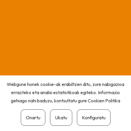
Webgune honek cookie-ak erabiltzen ditu, zure nabigazioa
errazteko eta analisi estatistikoak egiteko. Informazio
gehiago nahi baduzu, kontsultatu gure
Cookien Politika
Onartu
Ukatu
Konfiguratu