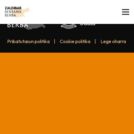
Pribatutasun politika
|
Cookie politika
|
Lege oharra