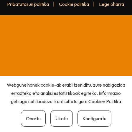
Pribatutasun politika
|
Cookie politika
|
Lege oharra
Webgune honek cookie-ak erabiltzen ditu, zure nabigazioa
errazteko eta analisi estatistikoak egiteko. Informazio
gehiago nahi baduzu, kontsultatu gure
Cookien Politika
Onartu
Ukatu
Konfiguratu