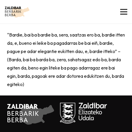
“Bardie, bai ba bardie ba, sera, saatzas ero ba, bardie itten
da, e, bueno ei leike ba pagadarras be bai eiñ, bardie,
pague pe adar elegantie eukitten dau, e, bardie itteko” –
(Barda, bai ba barda ba, zera, sahatsagaz edo ba, barda
egiten da, beno egin liteke ba pago adarragaz ere bai
egin, barda, pagoak ere adar dotorea edukitzen du, barda
egiteko)