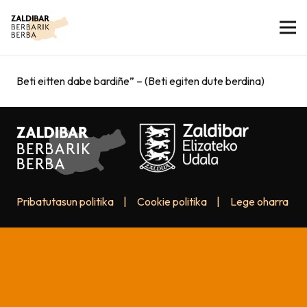
Beti eitten dabe bardiñe” – (Beti egiten dute berdina)
Pribatutasun politika
|
Cookie politika
|
Lege oharra