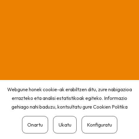
Webgune honek cookie-ak erabiltzen ditu, zure nabigazioa
errazteko eta analisi estatistikoak egiteko. Informazio
gehiago nahi baduzu, kontsultatu gure
Cookien Politika
Onartu
Ukatu
Konfiguratu