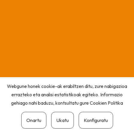
Webgune honek cookie-ak erabiltzen ditu, zure nabigazioa
errazteko eta analisi estatistikoak egiteko. Informazio
gehiago nahi baduzu, kontsultatu gure
Cookien Politika
Onartu
Ukatu
Konfiguratu