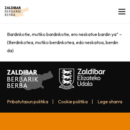
Bardinkotie, mutiko bardinkotie, ero neskatue bardin ya” –
(Berdinkotea, mutiko berdinkotea, edo neskatoa, berdin
da)
Pribatutasun politika
|
Cookie politika
|
Lege oharra