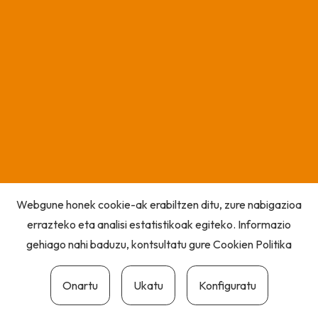
Webgune honek cookie-ak erabiltzen ditu, zure nabigazioa
errazteko eta analisi estatistikoak egiteko. Informazio
gehiago nahi baduzu, kontsultatu gure
Cookien Politika
Onartu
Ukatu
Konfiguratu