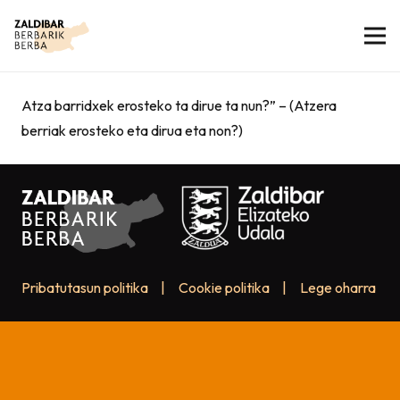
Atza barridxek erosteko ta dirue ta nun?” – (Atzera
berriak erosteko eta dirua eta non?)
Pribatutasun politika
|
Cookie politika
|
Lege oharra