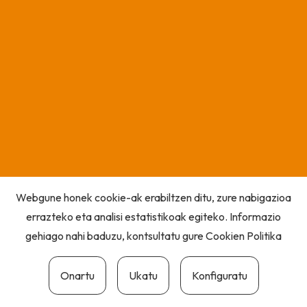
Webgune honek cookie-ak erabiltzen ditu, zure nabigazioa
errazteko eta analisi estatistikoak egiteko. Informazio
gehiago nahi baduzu, kontsultatu gure
Cookien Politika
Onartu
Ukatu
Konfiguratu