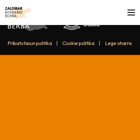
Pribatutasun politika
|
Cookie politika
|
Lege oharra