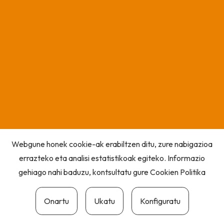
Webgune honek cookie-ak erabiltzen ditu, zure nabigazioa
errazteko eta analisi estatistikoak egiteko. Informazio
gehiago nahi baduzu, kontsultatu gure
Cookien Politika
Onartu
Ukatu
Konfiguratu