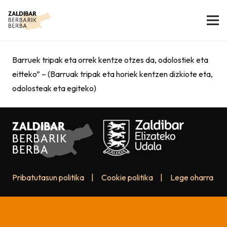
Barruek tripak eta orrek kentze otzes da, odolostiek eta
eitteko” – (Barruak tripak eta horiek kentzen dizkiote eta,
odolosteak eta egiteko)
Pribatutasun politika
|
Cookie politika
|
Lege oharra