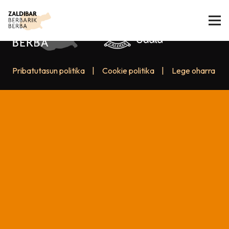
Pribatutasun politika
|
Cookie politika
|
Lege oharra