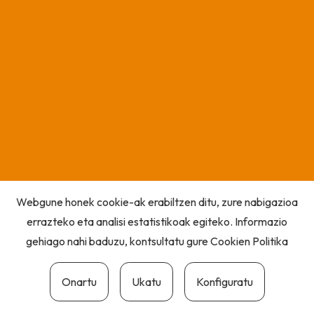
Webgune honek cookie-ak erabiltzen ditu, zure nabigazioa
errazteko eta analisi estatistikoak egiteko. Informazio
gehiago nahi baduzu, kontsultatu gure
Cookien Politika
Onartu
Ukatu
Konfiguratu