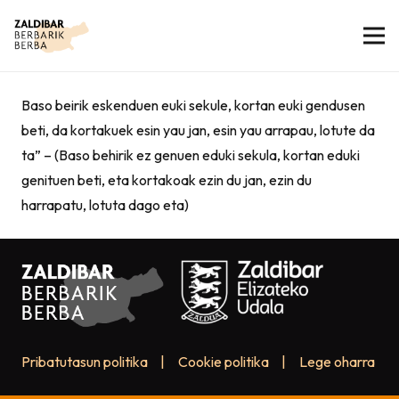
Baso beirik eskenduen euki sekule, kortan euki gendusen
beti, da kortakuek esin yau jan, esin yau arrapau, lotute da
ta” – (Baso behirik ez genuen eduki sekula, kortan eduki
genituen beti, eta kortakoak ezin du jan, ezin du
harrapatu, lotuta dago eta)
Pribatutasun politika
|
Cookie politika
|
Lege oharra