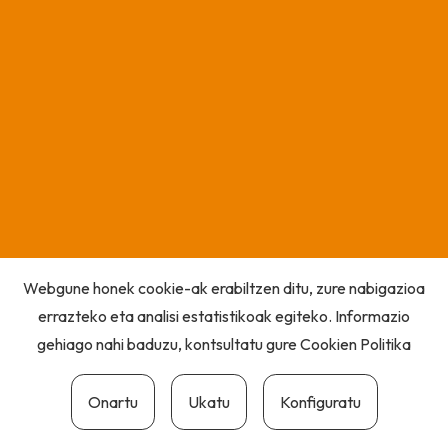
Webgune honek cookie-ak erabiltzen ditu, zure nabigazioa
errazteko eta analisi estatistikoak egiteko. Informazio
gehiago nahi baduzu, kontsultatu gure
Cookien Politika
Onartu
Ukatu
Konfiguratu