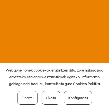
Webgune honek cookie-ak erabiltzen ditu, zure nabigazioa
errazteko eta analisi estatistikoak egiteko. Informazio
gehiago nahi baduzu, kontsultatu gure
Cookien Politika
Onartu
Ukatu
Konfiguratu