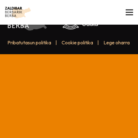
Pribatutasun politika
|
Cookie politika
|
Lege oharra