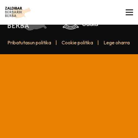
Pribatutasun politika
|
Cookie politika
|
Lege oharra