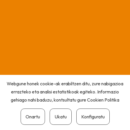
Webgune honek cookie-ak erabiltzen ditu, zure nabigazioa
errazteko eta analisi estatistikoak egiteko. Informazio
gehiago nahi baduzu, kontsultatu gure
Cookien Politika
Onartu
Ukatu
Konfiguratu