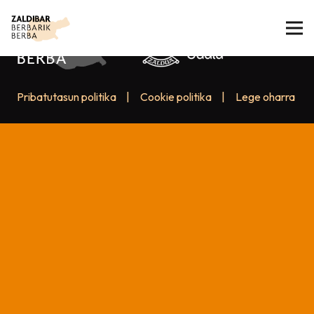
Pribatutasun politika
|
Cookie politika
|
Lege oharra