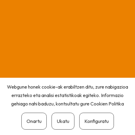
Webgune honek cookie-ak erabiltzen ditu, zure nabigazioa
errazteko eta analisi estatistikoak egiteko. Informazio
gehiago nahi baduzu, kontsultatu gure
Cookien Politika
Onartu
Ukatu
Konfiguratu