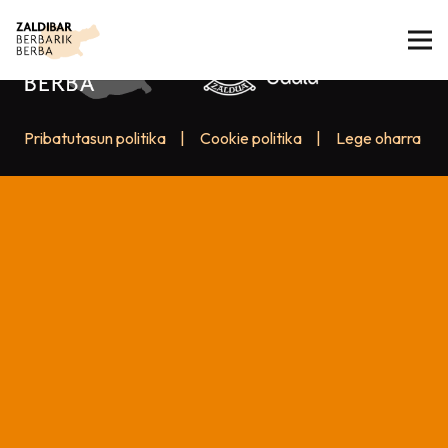
Pribatutasun politika
|
Cookie politika
|
Lege oharra