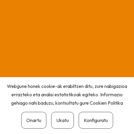
Webgune honek cookie-ak erabiltzen ditu, zure nabigazioa
errazteko eta analisi estatistikoak egiteko. Informazio
gehiago nahi baduzu, kontsultatu gure
Cookien Politika
Onartu
Ukatu
Konfiguratu