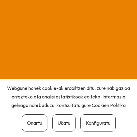
Webgune honek cookie-ak erabiltzen ditu, zure nabigazioa
errazteko eta analisi estatistikoak egiteko. Informazio
gehiago nahi baduzu, kontsultatu gure
Cookien Politika
Onartu
Ukatu
Konfiguratu