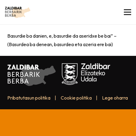
Basurdie ba danien, e, basurdie da aseridxe be bai” –
(Basurdea ba denean, basurdea eta azeria ere bai)
Pribatutasun politika
|
Cookie politika
|
Lege oharra